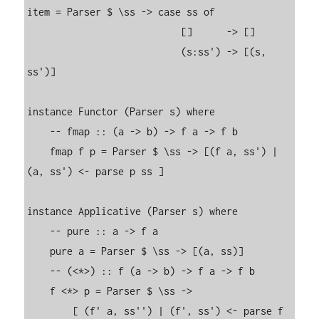
item = Parser $ \ss -> case ss of

                           []      -> []

                           (s:ss') -> [(s, 
ss')]

instance Functor (Parser s) where

    -- fmap :: (a -> b) -> f a -> f b

    fmap f p = Parser $ \ss -> [(f a, ss') |  
(a, ss') <- parse p ss ]

instance Applicative (Parser s) where

    -- pure :: a -> f a

    pure a = Parser $ \ss -> [(a, ss)]

    -- (<*>) :: f (a -> b) -> f a -> f b

    f <*> p = Parser $ \ss ->

        [ (f' a, ss'') | (f', ss') <- parse f 