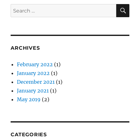
ラ
SE
Search
ン
for:
ス
フ
ォ
ー
マ
ARCHIVES
ー
February 2022
(1)
January 2022
(1)
December 2021
(1)
January 2021
(1)
May 2019
(2)
CATEGORIES