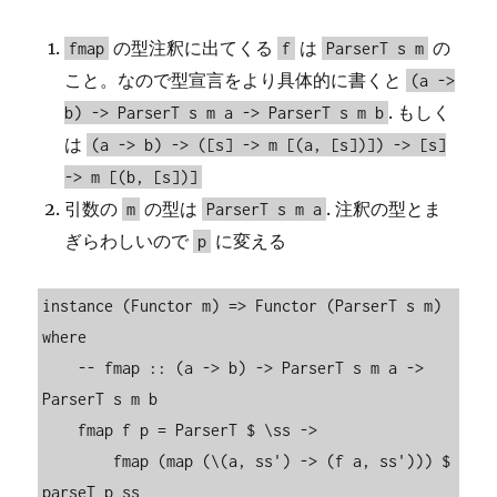
の型注釈に出てくる
は
の
fmap
f
ParserT s m
こと。なので型宣言をより具体的に書くと
(a ->
. もしく
b) -> ParserT s m a -> ParserT s m b
は
(a -> b) -> ([s] -> m [(a, [s])]) -> [s]
-> m [(b, [s])]
引数の
の型は
. 注釈の型とま
m
ParserT s m a
ぎらわしいので
に変える
p
instance (Functor m) => Functor (ParserT s m) 
where

    -- fmap :: (a -> b) -> ParserT s m a -> 
ParserT s m b

    fmap f p = ParserT $ \ss ->

        fmap (map (\(a, ss') -> (f a, ss'))) $ 
parseT p ss