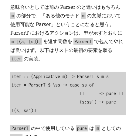
意味合いとしては前の Parser のと違いはもちろん
の部分で、「ある他のモナド
の文脈において
m
m
使用可能な Parser」ということになると思う。
ParserT におけるアクションは、型が示すとおりに
を返す関数を
で包んでやれ
m [(a, [s])]
ParserT
ば良いはず。以下はリストの最初の要素を取る
の実装。
item
item :: (Applicative m) => ParserT s m s

item = ParserT $ \ss -> case ss of

                            []      -> pure []

                            (s:ss') -> pure 
[(s, ss')]
の中で使用している
は
としての
ParserT
pure
m