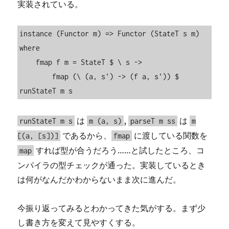
実装されている。
instance (Functor m) => Functor (StateT s m) 
where

    fmap f m = StateT $ \ s ->

        fmap (\ (a, s') -> (f a, s')) $ 
runStateT m s
は
,
は
runStateT m s
m (a, s)
parseT m ss
m
であるから、
に渡している関数を
[(a, [s])]
fmap
すれば型が合うだろう……と試したところ、コ
map
ンパイラの型チェックが通った。実装しているとき
は何がなんだかわからないまま次に進んだ。
今振り返ってみるとわかってきた気がする。まず少
し書き方を変えて見やすくする。