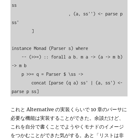
ss

                       , (a, ss'') <- parse p 
ss'

        ]

instance Monad (Parser s) where

    -- (>>=) :: forall a b. m a -> (a -> m b) 
-> m b

    p >>= q = Parser $ \ss ->

        concat [parse (q a) ss' | (a, ss') <- 
parse p ss]
これと Alternative の実装くらいで 10 章のパーサに
必要な機能は実装することができた。余談だけど、
これを自分で書くことでようやくモナドのイメージ
をつかむことができた気がする。あと「リストは非