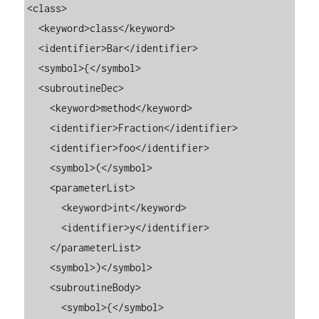
<class>

  <keyword>class</keyword>

  <identifier>Bar</identifier>

  <symbol>{</symbol>

  <subroutineDec>

    <keyword>method</keyword>

    <identifier>Fraction</identifier>

    <identifier>foo</identifier>

    <symbol>(</symbol>

    <parameterList>

      <keyword>int</keyword>

      <identifier>y</identifier>

    </parameterList>

    <symbol>)</symbol>

    <subroutineBody>

      <symbol>{</symbol>
