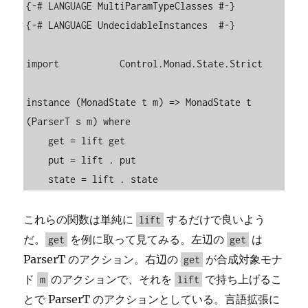
{-# LANGUAGE MultiParamTypeClasses #-}

{-# LANGUAGE UndecidableInstances  #-}

import           Control.Monad.State.Strict

instance (MonadState t m) => MonadState t 
(ParserT s m) where

    get = lift get

    put = lift . put

    state = lift . state
これらの関数は単純に
するだけで良いよう
lift
だ。
を例に取って見てみる。左辺の
は
get
get
ParserT のアクション。右辺の
が合成対象モナ
get
ド
のアクションで、それを
で持ち上げるこ
m
lift
とで ParserT のアクションとしている。言語拡張に