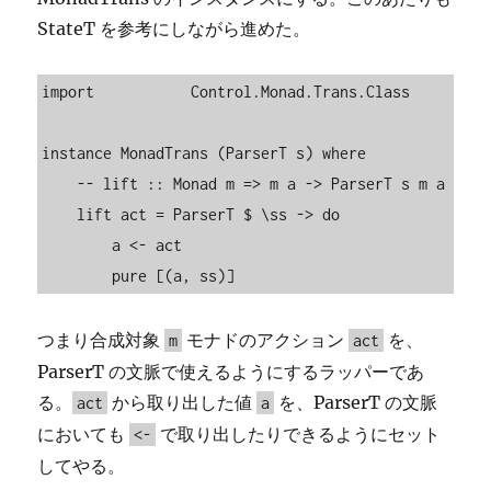
StateT を参考にしながら進めた。
import           Control.Monad.Trans.Class

instance MonadTrans (ParserT s) where

    -- lift :: Monad m => m a -> ParserT s m a

    lift act = ParserT $ \ss -> do

        a <- act

        pure [(a, ss)]
つまり合成対象
モナドのアクション
を、
m
act
ParserT の文脈で使えるようにするラッパーであ
る。
から取り出した値
を、ParserT の文脈
act
a
においても
で取り出したりできるようにセット
<-
してやる。