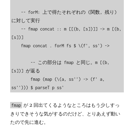
    -- forM: 上で得たそれぞれの (関数, 残り) 
に対して実行

    -- fmap concat :: m [[(b, [s])]] -> m [(b, 
[s])]

    fmap concat . forM fs $ \(f', ss') ->

        -- この部分は fmap と同じ。m [(b, 
[s])] が返る

        fmap (map (\(a, ss'') -> (f' a, 
ss''))) $ parseT p ss'
が 2 回出てくるようなところはもう少しすっ
fmap
きりできそうな気がするのだけど、とりあえず動い
たので先に進む。