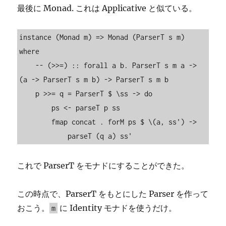
最後に Monad. これは Applicative と似ている。
instance (Monad m) => Monad (ParserT s m) 
where

    -- (>>=) :: forall a b. ParserT s m a -> 
(a -> ParserT s m b) -> ParserT s m b

    p >>= q = ParserT $ \ss -> do

        ps <- parseT p ss

        fmap concat . forM ps $ \(a, ss') ->

            parseT (q a) ss'
これで ParserT をモナドにすることができた。
この時点で、ParserT をもとにした Parser を作って
おこう。
に Identity モナドを使うだけ。
m