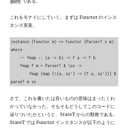
である。
pure
これをモナドにしていく。まずは Functor のインス
タンス実装。
instance (Functor m) => Functor (ParserT s m) 
where

    -- fmap :: (a -> b) -> f a -> f b

    fmap f m = ParserT $ \ss ->

        fmap (map (\(a, ss') -> (f a, ss'))) $ 
parseT m ss
さて、これを書いたは良いものの意味はまったくわ
かっていなかった。そもそもどうしてこのコードに
辿りついたかというと、StateT からの類推である。
StateT では Functor インスタンスが以下のように