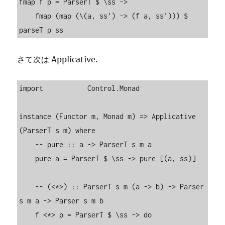
fmap f p = ParserT $ \ss ->

    fmap (map (\(a, ss') -> (f a, ss'))) $ 
parseT p ss
さて次は Applicative.
import           Control.Monad

instance (Functor m, Monad m) => Applicative 
(ParserT s m) where

    -- pure :: a -> ParserT s m a

    pure a = ParserT $ \ss -> pure [(a, ss)]

    -- (<*>) :: ParserT s m (a -> b) -> Parser 
s m a -> Parser s m b

    f <*> p = ParserT $ \ss -> do
