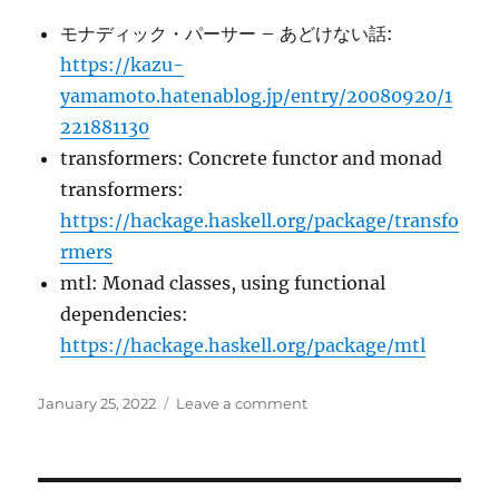
モナディック・パーサー – あどけない話:
https://kazu-
yamamoto.hatenablog.jp/entry/20080920/1
221881130
transformers: Concrete functor and monad
transformers:
https://hackage.haskell.org/package/transfo
rmers
mtl: Monad classes, using functional
dependencies:
https://hackage.haskell.org/package/mtl
Posted
on
January 25, 2022
Leave a comment
on
モ
ナ
ド
ト