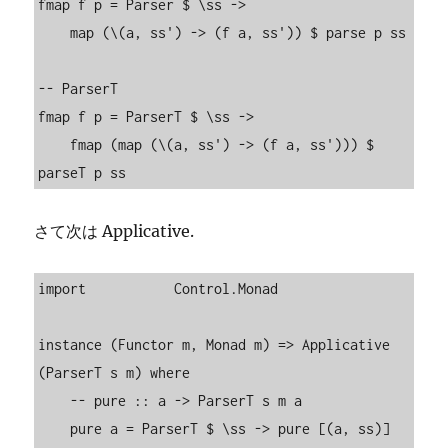
fmap f p = Parser $ \ss ->

    map (\(a, ss') -> (f a, ss')) $ parse p ss

-- ParserT

fmap f p = ParserT $ \ss ->

    fmap (map (\(a, ss') -> (f a, ss'))) $ 
parseT p ss
さて次は Applicative.
import           Control.Monad

instance (Functor m, Monad m) => Applicative 
(ParserT s m) where

    -- pure :: a -> ParserT s m a

    pure a = ParserT $ \ss -> pure [(a, ss)]
