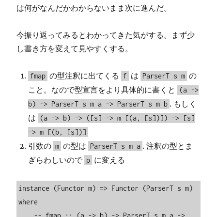
は何がなんだかわからないまま次に進んだ。
今振り返ってみるとわかってきた気がする。まず少
し書き方を変えて見やすくする。
の型注釈に出てくる
は
の
fmap
f
ParserT s m
こと。なので型宣言をより具体的に書くと
(a ->
. もしく
b) -> ParserT s m a -> ParserT s m b
は
(a -> b) -> ([s] -> m [(a, [s])]) -> [s]
-> m [(b, [s])]
引数の
の型は
. 注釈の型とま
m
ParserT s m a
ぎらわしいので
に変える
p
instance (Functor m) => Functor (ParserT s m) 
where

    -- fmap :: (a -> b) -> ParserT s m a -> 