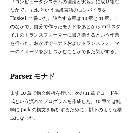
『コンピュータシステムの理論と実装』に取り組む
リ
テ
なかで、Jack という高級言語のコンパイラを
ィ
Haskell で書いた。該当する章は 10 章と 11 章。こ
勉
のなかで、自分で作ったモナドをあとから mtl スタ
強
会
イルのトランスフォーマーに書き換えるという作業
#3
を行った。おかげでモナドおよびトランスフォーマ
ーのイメージを少しつかむことができた気がする。
Parser モナド
まず 10 章で構文解析を行い、次の 11 章でコード生
成という流れでプログラムを作成した。10 章では純
粋に Jack の構文を解析するために、以下のような構
成になった。