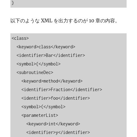
}
以下のような XML を出力するのが 10 章の内容。
<class>

  <keyword>class</keyword>

  <identifier>Bar</identifier>

  <symbol>{</symbol>

  <subroutineDec>

    <keyword>method</keyword>

    <identifier>Fraction</identifier>

    <identifier>foo</identifier>

    <symbol>(</symbol>

    <parameterList>

      <keyword>int</keyword>

      <identifier>y</identifier>
