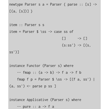
newtype Parser s a = Parser { parse :: [s] -> 
[(a, [s])] }

item :: Parser s s

item = Parser $ \ss -> case ss of

                           []      -> []

                           (s:ss') -> [(s, 
ss')]

instance Functor (Parser s) where

    -- fmap :: (a -> b) -> f a -> f b

    fmap f p = Parser $ \ss -> [(f a, ss') |  
(a, ss') <- parse p ss ]

instance Applicative (Parser s) where

    -- pure :: a -> f a
