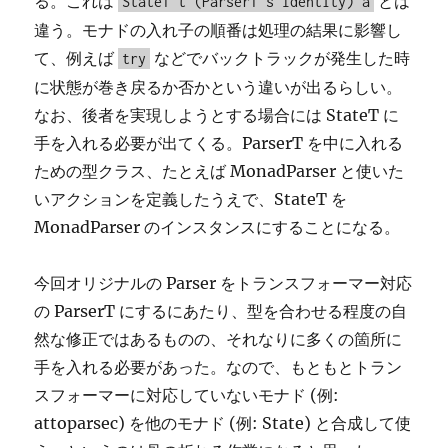
る。これは
とは
StateT t (ParserT s Identity) a
違う。モナドの入れ子の順番は処理の結果に影響し
て、例えば
などでバックトラックが発生した時
try
に状態が巻き戻るか否かという違いが出るらしい。
なお、後者を実現しようとする場合には StateT に
手を入れる必要が出てくる。ParserT を中に入れる
ための型クラス、たとえば MonadParser と使いた
いアクションを定義したうえで、StateT を
MonadParser のインスタンスにすることになる。
今回オリジナルの Parser をトランスフォーマー対応
の ParserT にするにあたり、型を合わせる程度の自
然な修正ではあるものの、それなりに多くの箇所に
手を入れる必要があった。なので、もともとトラン
スフォーマーに対応していないモナド (例:
attoparsec) を他のモナド (例: State) と合成して使