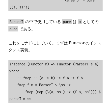
                            (s:ss') -> pure 
[(s, ss')]
の中で使用している
は
としての
ParserT
pure
m
である。
pure
これをモナドにしていく。まずは Functor のインス
タンス実装。
instance (Functor m) => Functor (ParserT s m) 
where

    -- fmap :: (a -> b) -> f a -> f b

    fmap f m = ParserT $ \ss ->

        fmap (map (\(a, ss') -> (f a, ss'))) $ 
parseT m ss