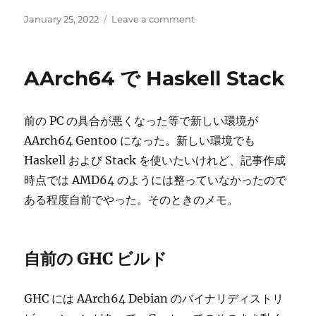
Posted
on
January 25, 2022
Leave a comment
on
モ
ナ
ド
AArch64 で Haskell Stack
ト
ラ
ン
前の PC の具合が悪くなった等で新しい環境が
ス
フ
AArch64 Gentoo になった。新しい環境でも
ォ
Haskell および Stack を使いたいけれど、記事作成
ー
時点では AMD64 のようには整っていなかったので
マ
ー
ある程度自前でやった。そのときのメモ。
自前の GHC ビルド
GHC には AArch64 Debian のバイナリディストリ