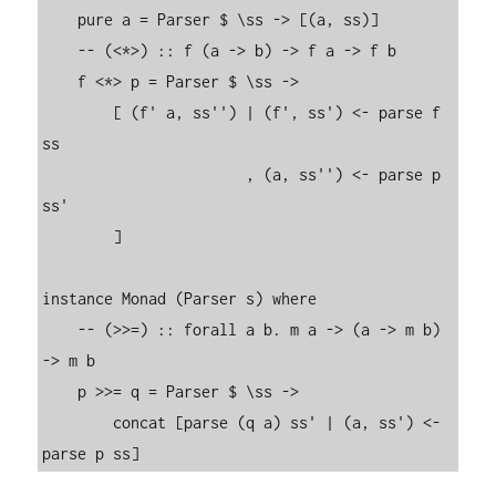
    pure a = Parser $ \ss -> [(a, ss)]

    -- (<*>) :: f (a -> b) -> f a -> f b

    f <*> p = Parser $ \ss ->

        [ (f' a, ss'') | (f', ss') <- parse f 
ss

                       , (a, ss'') <- parse p 
ss'

        ]

instance Monad (Parser s) where

    -- (>>=) :: forall a b. m a -> (a -> m b) 
-> m b

    p >>= q = Parser $ \ss ->

        concat [parse (q a) ss' | (a, ss') <- 
parse p ss]