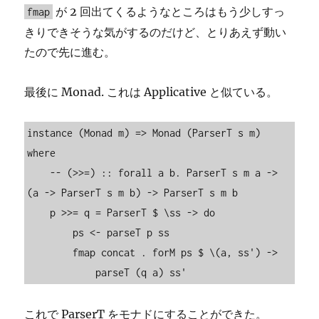
が 2 回出てくるようなところはもう少しすっ
fmap
きりできそうな気がするのだけど、とりあえず動い
たので先に進む。
最後に Monad. これは Applicative と似ている。
instance (Monad m) => Monad (ParserT s m) 
where

    -- (>>=) :: forall a b. ParserT s m a -> 
(a -> ParserT s m b) -> ParserT s m b

    p >>= q = ParserT $ \ss -> do

        ps <- parseT p ss

        fmap concat . forM ps $ \(a, ss') ->

            parseT (q a) ss'
これで ParserT をモナドにすることができた。