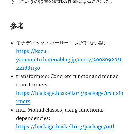
う、というのは骨の折れる作業になると思った。
参考
モナディック・パーサー – あどけない話:
https://kazu-
yamamoto.hatenablog.jp/entry/20080920/1
221881130
transformers: Concrete functor and monad
transformers:
https://hackage.haskell.org/package/transfo
rmers
mtl: Monad classes, using functional
dependencies:
https://hackage.haskell.org/package/mtl