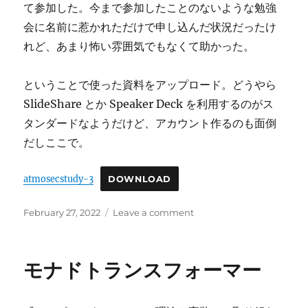
て参加した。今まで参加したことのないような勉強
会に名前に惹かれただけで申し込んだ状況だったけ
れど、あまり怖い雰囲気でもなくて助かった。
ということで使った資料をアップロード。どうやら
SlideShare とか Speaker Deck を利用するのがス
タンダードなようだけど、アカウント作るのも面倒
だしここで。
atmosecstudy-3
DOWNLOAD
Posted
on
February 27, 2022
Leave a comment
on
雰
囲
気
モナドトランスフォーマー
セ
キ
ュ