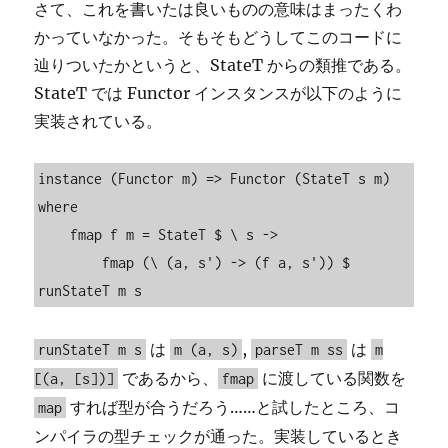
さて、これを書いたは良いものの意味はまったくわ
かっていなかった。そもそもどうしてこのコードに
辿りついたかというと、StateT からの類推である。
StateT では Functor インスタンスが以下のように
実装されている。
instance (Functor m) => Functor (StateT s m) 
where

    fmap f m = StateT $ \ s ->

        fmap (\ (a, s') -> (f a, s')) $ 
runStateT m s
は
,
は
runStateT m s
m (a, s)
parseT m ss
m
であるから、
に渡している関数を
[(a, [s])]
fmap
すれば型が合うだろう……と試したところ、コ
map
ンパイラの型チェックが通った。実装しているとき