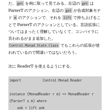
だ。
を例に取って見てみる。左辺の
は
get
get
ParserT のアクション。右辺の
が合成対象モナ
get
ド
のアクションで、それを
で持ち上げるこ
m
lift
とで ParserT のアクションとしている。言語拡張に
ついてはまったく理解していなくて、コンパイラに
言われるがまま追加した。
でもこれらの拡張が使
Control.Monad.State.Class
われているので間違いではないだろう。
次に ReaderT を使えるようにする。
import           Control.Monad.Reader

instance (MonadReader r m) => MonadReader r 
(ParserT s m) where

    ask = lift ask
