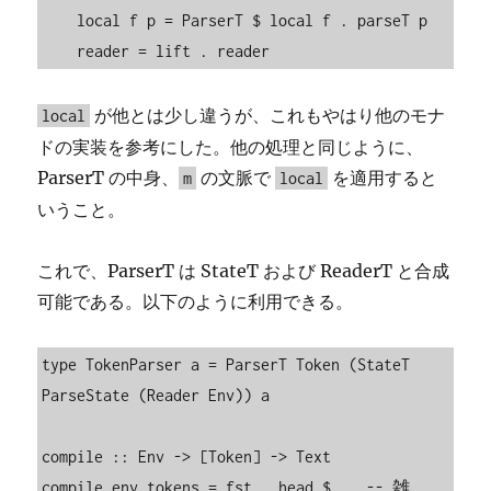
    local f p = ParserT $ local f . parseT p

    reader = lift . reader
が他とは少し違うが、これもやはり他のモナ
local
ドの実装を参考にした。他の処理と同じように、
ParserT の中身、
の文脈で
を適用すると
m
local
いうこと。
これで、ParserT は StateT および ReaderT と合成
可能である。以下のように利用できる。
type TokenParser a = ParserT Token (StateT 
ParseState (Reader Env)) a

compile :: Env -> [Token] -> Text

compile env tokens = fst . head $    -- 雑
