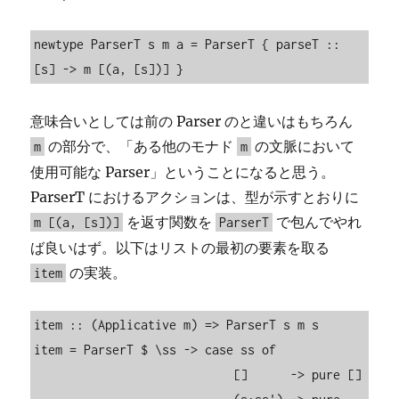
newtype ParserT s m a = ParserT { parseT :: 
[s] -> m [(a, [s])] }
意味合いとしては前の Parser のと違いはもちろん
の部分で、「ある他のモナド
の文脈において
m
m
使用可能な Parser」ということになると思う。
ParserT におけるアクションは、型が示すとおりに
を返す関数を
で包んでやれ
m [(a, [s])]
ParserT
ば良いはず。以下はリストの最初の要素を取る
の実装。
item
item :: (Applicative m) => ParserT s m s

item = ParserT $ \ss -> case ss of

                            []      -> pure []
