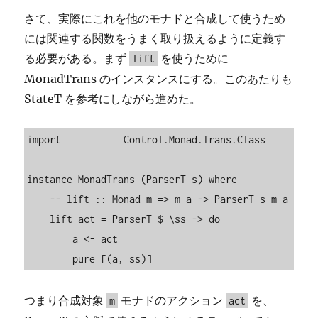
さて、実際にこれを他のモナドと合成して使うため
には関連する関数をうまく取り扱えるように定義す
る必要がある。まず
を使うために
lift
MonadTrans のインスタンスにする。このあたりも
StateT を参考にしながら進めた。
import           Control.Monad.Trans.Class

instance MonadTrans (ParserT s) where

    -- lift :: Monad m => m a -> ParserT s m a

    lift act = ParserT $ \ss -> do

        a <- act

        pure [(a, ss)]
つまり合成対象
モナドのアクション
を、
m
act