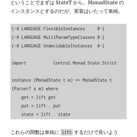
ということでまずは StateT から。MonadState の
インスタンスとするのだが、実装はいたって単純。
{-# LANGUAGE FlexibleInstances     #-}

{-# LANGUAGE MultiParamTypeClasses #-}

{-# LANGUAGE UndecidableInstances  #-}

import           Control.Monad.State.Strict

instance (MonadState t m) => MonadState t 
(ParserT s m) where

    get = lift get

    put = lift . put

    state = lift . state
これらの関数は単純に
するだけで良いよう
lift